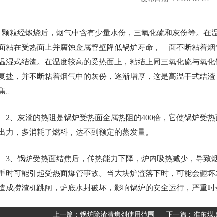
、颗粒经燃烧后，烟气中含有少量水份，三氧化硫和灰份等。在
面粘在受热面上并腐蚀金属管壁降低锅炉寿命，一面不断粘着烟
温湿式结渣。在温度较高的受热面上，粘结上同三氧化硫与氧化
复盐，并不断粘着烟气中的灰份，逐渐增厚，这是高温干式结渣
焦。
、灰渣的热阻是锅炉受热面金属热阻的400倍，它使锅炉受热
出力，多消耗了燃料，达不到额定的蒸发量。
、锅炉受热面结焦后，传热能力下降，炉内吸热减少，导致烟
重时可能引起受热面爆管事故。当大块炉渣落下时，可能会砸坏
造成捞渣机跳闸，炉底水封破坏，影响锅炉的安全运行，严重时
上一篇：
锅炉除渣清焦剂使用范围
下一篇：
准东煤