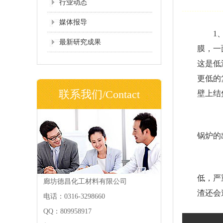
行业动态
媒体报导
1
最新研究成果
膜，一
这是低
更低的
联系我们/Contact
壁上结
2
锅炉的
3
低，严
廊坊德昌化工材料有限公司
渣还会
电话：0316-3298660
QQ：809958917